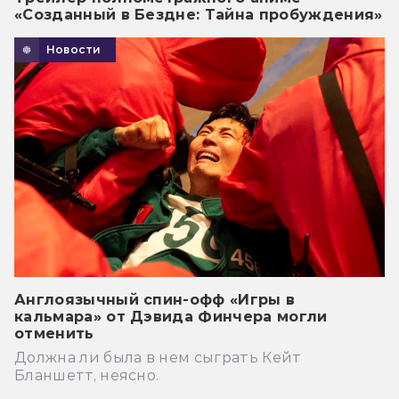
«Созданный в Бездне: Тайна пробуждения»
Новости
Англоязычный спин-офф «Игры в
кальмара» от Дэвида Финчера могли
отменить
Должна ли была в нем сыграть Кейт
Бланшетт, неясно.