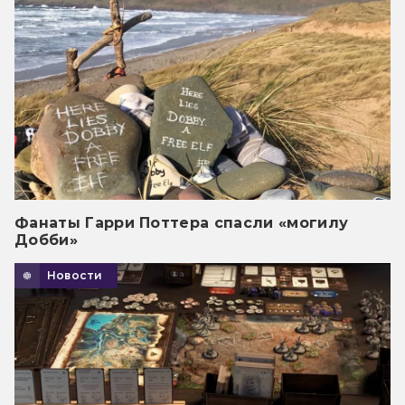
Фанаты Гарри Поттера спасли «могилу
Добби»
Новости