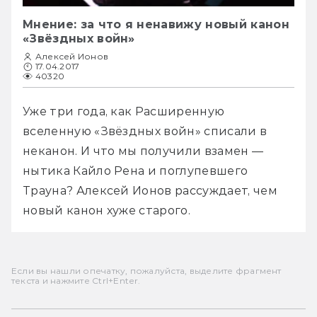
Мнение: за что я ненавижу новый канон
«Звёздных войн»
Алексей Ионов
17.04.2017
40320
Уже три года, как Расширенную 
вселенную «Звёздных войн» списали в 
неканон. И что мы получили взамен — 
нытика Кайло Рена и поглупевшего 
Трауна? Алексей Ионов рассуждает, чем 
новый канон хуже старого.
Если вы нашли опечатку, пожалуйста, выделите фрагмент
текста и нажмите Ctrl+Enter.