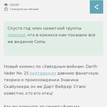
92220
1 минута на чтение
Спустя год член сюжетной группы
пояснил
, что в комиксе нам показали всё
же видение Силы.
Новый комикс по «Звёздным войнам» Darth 
Vader No. 25 
подтвердил
 давнюю фанатскую 
теорию о происхождении Энакина 
Скайуокера, он же Дарт Вейдер. Стало 
известно, кто его отец!
Как вы помните, по сюжету фильма 