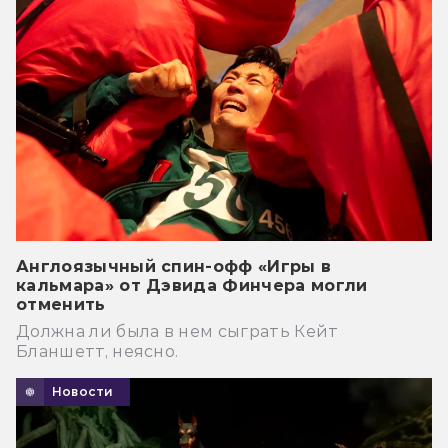
Англоязычный спин-офф «Игры в
кальмара» от Дэвида Финчера могли
отменить
Должна ли была в нем сыграть Кейт
Бланшетт, неясно.
Новости