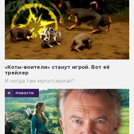
«Коты-воители» станут игрой. Вот её
трейлер
И когда там мультсериал?
Новости