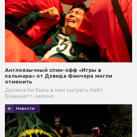
Англоязычный спин-офф «Игры в
кальмара» от Дэвида Финчера могли
отменить
Должна ли была в нем сыграть Кейт
Бланшетт, неясно.
Новости