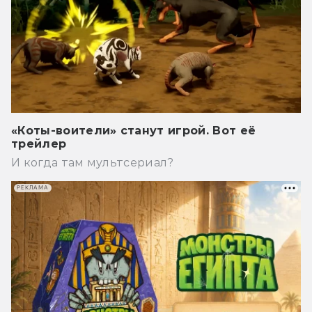
«Коты-воители» станут игрой. Вот её
трейлер
И когда там мультсериал?
РЕКЛАМА