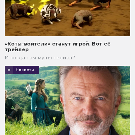
«Коты-воители» станут игрой. Вот её
трейлер
И когда там мультсериал?
Новости