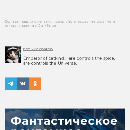
Если вы нашли опечатку, пожалуйста, выделите фрагмент
текста и нажмите Ctrl+Enter.
Кот-император
Emperor of catkind. I are controls the spice, I
are controls the Universe.