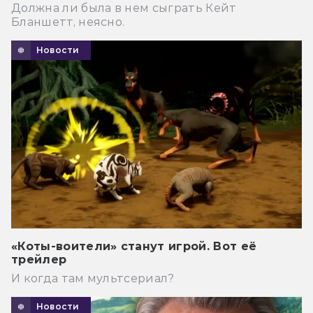
Должна ли была в нем сыграть Кейт
Бланшетт, неясно.
Новости
«Коты-воители» станут игрой. Вот её
трейлер
И когда там мультсериал?
Новости