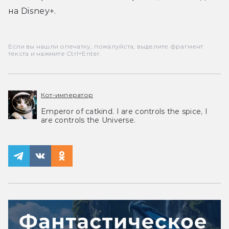
на Disney+.
Если вы нашли опечатку, пожалуйста, выделите фрагмент
текста и нажмите Ctrl+Enter.
Кот-император
Emperor of catkind. I are controls the spice, I
are controls the Universe.