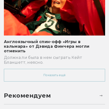
Англоязычный спин-офф «Игры в
кальмара» от Дэвида Финчера могли
отменить
Должна ли была в нем сыграть Кейт
Бланшетт, неясно.
Показать ещё
Рекомендуем