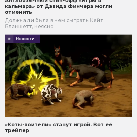
Англоязычный спин-офф «Игры в
кальмара» от Дэвида Финчера могли
отменить
Должна ли была в нем сыграть Кейт
Бланшетт, неясно.
Новости
«Коты-воители» станут игрой. Вот её
трейлер