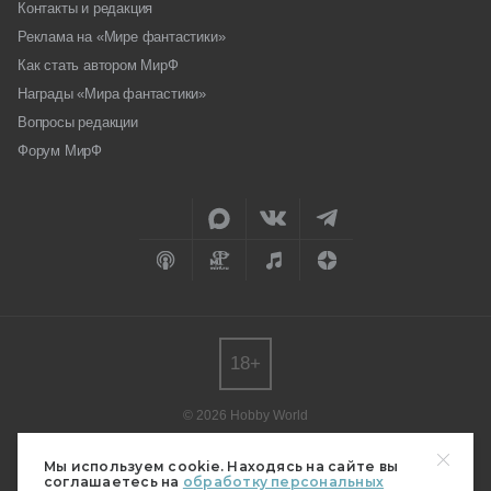
Контакты и редакция
Реклама на «Мире фантастики»
Как стать автором МирФ
Награды «Мира фантастики»
Вопросы редакции
Форум МирФ
18+
© 2026 Hobby World
Любое использование материалов допускается только с согласия
редакции.
Мы используем cookie. Находясь на сайте вы
соглашаетесь на
обработку персональных
Мнение авторов может не совпадать с мнением редакции.