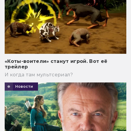
«Коты-воители» станут игрой. Вот её
трейлер
И когда там мультсериал?
Новости