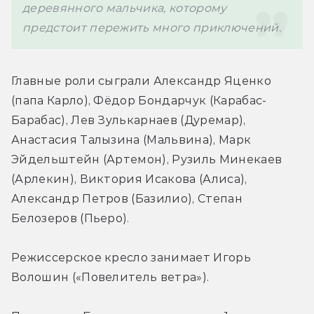
деревянного мальчика, которому 
предстоит пережить много приключений.
Главные роли сыграли Александр Яценко 
(папа Карло), Фёдор Бондарчук (Карабас-
Барабас), Лев Зулькарнаев (Дуремар), 
Анастасия Талызина (Мальвина), Марк 
Эйдельштейн (Артемон), Рузиль Минекаев 
(Арлекин), Виктория Исакова (Алиса), 
Александр Петров (Базилио), Степан 
Белозеров (Пьеро).
Режиссерское кресло занимает 
Игорь 
Волошин («Повелитель ветра»).