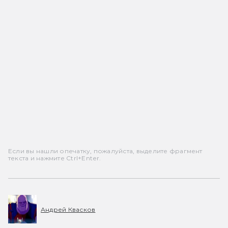
Если вы нашли опечатку, пожалуйста, выделите фрагмент
текста и нажмите Ctrl+Enter.
Андрей Квасков