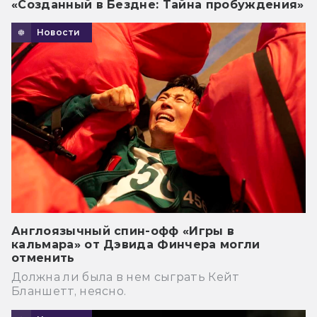
«Созданный в Бездне: Тайна пробуждения»
Новости
Англоязычный спин-офф «Игры в
кальмара» от Дэвида Финчера могли
отменить
Должна ли была в нем сыграть Кейт
Бланшетт, неясно.