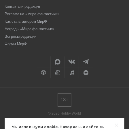
Контакты и редакция
Реклама на «Мире фантастики»
Как стать автором МирФ
Награды «Мира фантастики»
Вопросы редакции
Форум МирФ
18+
© 2026 Hobby World
Любое использование материалов допускается только с согласия
редакции.
Мы используем cookie. Находясь на сайте вы