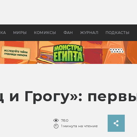
 фильмы смотреть в
Как создавались «Страшил
те 2026? В мире —
фильм, без которого не б
липсис, в России —
бы «Властелина колец»
ие комедии
УКА
МИРЫ
КОМИКСЫ
ФАН
ЖУРНАЛ
ПОДКАСТЫ
 и Грогу»: перв
780
1 минута на чтение