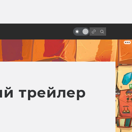
ы»:
12 оттенков тьмы. Самые
ыло
зловещие новогодние и
рождественские фильмы
ый трейлер