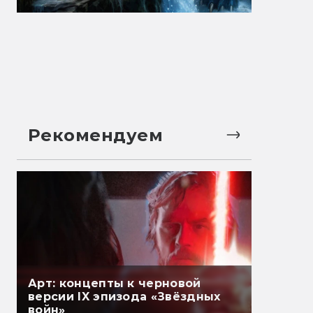
Рекомендуем
Арт: концепты к черновой
версии IX эпизода «Звёздных
войн»