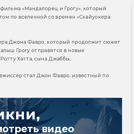
фильма «Мандалорец и Грогу», который 
м по вселенной со времен «Скайуокера. 
ра Джона Фавро, который продолжит сюжет 
алыш Грогу отправятся в новые 
Ротту Хатта, сына Джаббы.
Режиссёр стал Джон Фавро, известный по 
икни,
мотреть видео