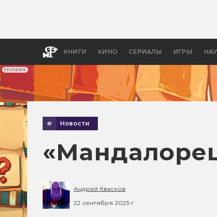
Какие
авгус
апока
детск
КНИГИ
КИНО
СЕРИАЛЫ
ИГРЫ
НА
РЕКЛАМА
Новости
«Мандалорец
Андрей Квасков
22 сентября 2025 г.