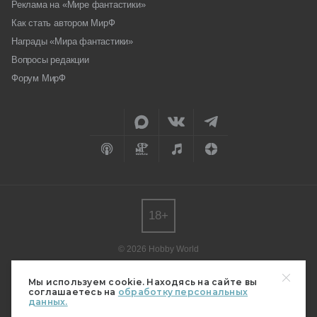
Реклама на «Мире фантастики»
Как стать автором МирФ
Награды «Мира фантастики»
Вопросы редакции
Форум МирФ
18+
© 2026 Hobby World
Любое использование материалов допускается только с согласия
редакции.
Мы используем cookie. Находясь на сайте вы
соглашаетесь на
обработку персональных
Мнение авторов может не совпадать с мнением редакции.
данных.
Свидетельство о регистрации СМИ серия Эл № ФС77-82485