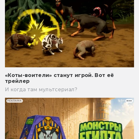
«Коты-воители» станут игрой. Вот её
трейлер
И когда там мультсериал?
РЕКЛАМА