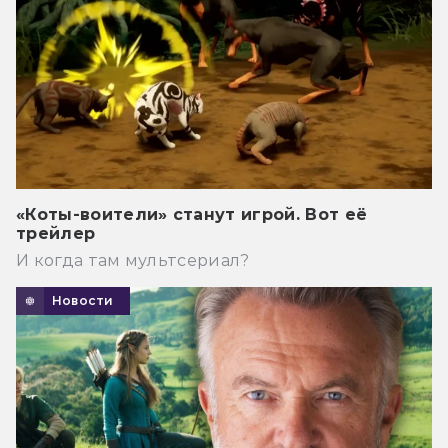
«Коты-воители» станут игрой. Вот её
трейлер
И когда там мультсериал?
Новости