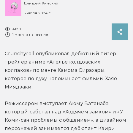
Дмитрий Кинский
5 июля 2024 г.
4120
1 минута на чтение
Crunchyroll опубликовал дебютный тизер-
трейлер аниме «Ателье колдовских 
колпаков» по манге Камомэ Сирахары, 
которое по духу напоминает фильмы Хаяо 
Миядзаки.
Режиссером выступает Аюму Ватанабэ, 
который работал над «Ходячем замком» и «У 
Коми-сан проблемы с общением», а дизайном 
персонажей занимается дебютант Каири 