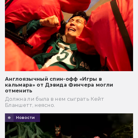
Англоязычный спин-офф «Игры в
кальмара» от Дэвида Финчера могли
отменить
Должна ли была в нем сыграть Кейт
Бланшетт, неясно.
Новости