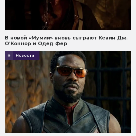
В новой «Мумии» вновь сыграют Кевин Дж.
О’Коннор и Одед Фер
Новости