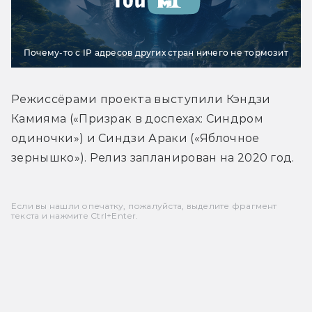
Почему-то с IP адресов других стран ничего не тормозит
Режиссёрами проекта выступили Кэндзи 
Камияма («Призрак в доспехах: Синдром 
одиночки») и Синдзи Араки («Яблочное 
зернышко»). Релиз запланирован на 2020 год.
Если вы нашли опечатку, пожалуйста, выделите фрагмент
текста и нажмите Ctrl+Enter.