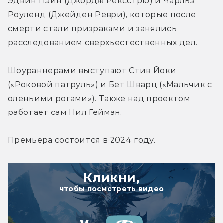
Эдвин Пэйн (Джордж Рексстрю) и Чарльз 
Роуленд (Джейден Реври), которые после 
смерти стали призраками и занялись 
расследованием сверхъестественных дел.
Шоураннерами выступают Стив Йоки 
(«Роковой патруль») и Бет Шварц («Мальчик с 
оленьими рогами»). Также над проектом 
работает сам Нил Гейман.
Премьера состоится в 2024 году.
Кликни,
чтобы посмотреть видео