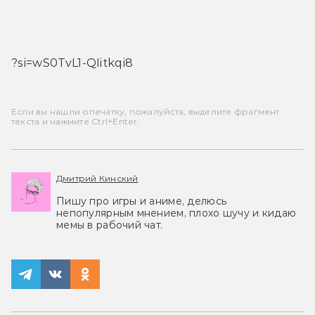
?si=wS0TvL1-QIitkqi8
Если вы нашли опечатку, пожалуйста, выделите фрагмент
текста и нажмите Ctrl+Enter.
Дмитрий Кинский
Пишу про игры и аниме, делюсь
непопулярным мнением, плохо шучу и кидаю
мемы в рабочий чат.