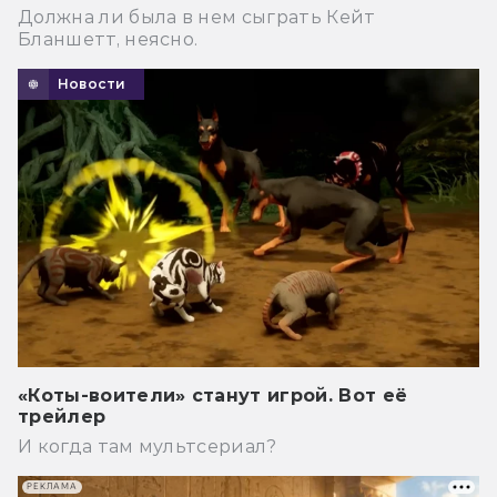
Должна ли была в нем сыграть Кейт
Бланшетт, неясно.
Новости
«Коты-воители» станут игрой. Вот её
трейлер
И когда там мультсериал?
РЕКЛАМА