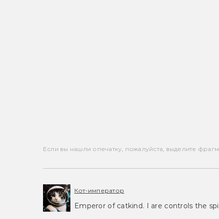
Если вы нашли опечатку, пожалуйста, выделите фрагмен
Кот-император
Emperor of catkind. I are controls the spi