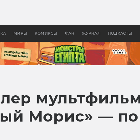
оздавались «Страшилы»:
«Одиссея» Нолана: что эт
, без которого не было
фильм сделал с Гомером и
ластелина колец»
Древней Грецией
УКА
МИРЫ
КОМИКСЫ
ФАН
ЖУРНАЛ
ПОДКАСТЫ
лер мультфиль
ый Морис» — по