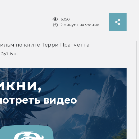
6850
2 минуты на чтение
льм по книге Терри Пратчетта 
зуны».
икни,
мотреть видео