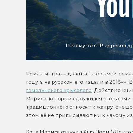
Почему-то с IP адресов д
Роман мэтра — двадцать восьмой роман 
гамельнского крысолова
. Действие кни
Мориса, который сдружился с крысами 
традиционного относят к жанру юношес
этом её не приписывают ни к какому из
Кота Мориса озвучил Хью Лори («Доктор