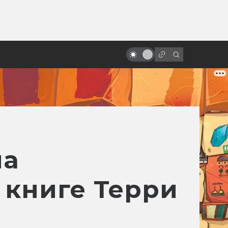
от
Что думали о «Звёздных войнах»
в Советском Союзе
ма
 книге Терри