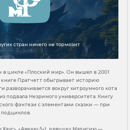
ругих стран ничего не тормозит
в цикле «Плоский мир». Он вышел в 2001 
году, а на русском его издали в 2018-м. В книге Пратчетт обыгрывает историю 
ги разворачивается вокруг хитроумного кота 
из подвала Незримого университета. Книгу 
кого фэнтези с элементами сказки — при 
 подциклов.
 Хаус», «Авеню-5»), девушку Малисию — 