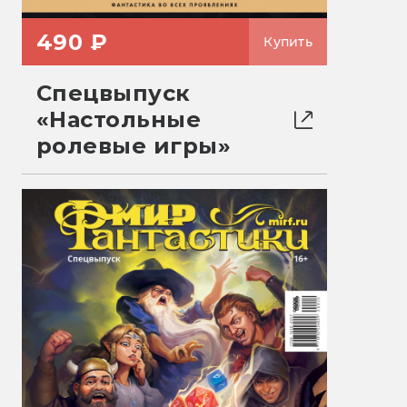
490 ₽
Купить
Спецвыпуск
«Настольные
ролевые игры»