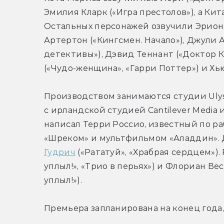
Эмилия Кларк («Игра престолов»), а Кита
Остальных персонажей озвучили Эрион Б
Артертон («Кингсмен. Начало»), Джули А
детективы»), Дэвид Теннант («Доктор К
(«Чудо-женщина», «Гарри Поттер») и Х
Производством занимаются студии Ulysse
с ирландской студией Cantilever Media и
написал Терри Россио, известный по ра
«Шреком» и мультфильмом «Аладдин». 
Гудрич
 («Рататуй», «Храбрая сердцем»).
уплыл!», «Трио в перьях») и Флориан Ве
уплыл!»).
Премьера запланирована на конец года,