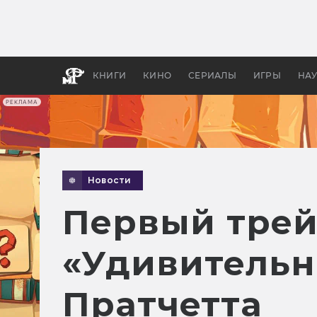
Как с
фильм
бы «В
КНИГИ
КИНО
СЕРИАЛЫ
ИГРЫ
НА
РЕКЛАМА
Новости
Первый трей
«Удивительн
Пратчетта