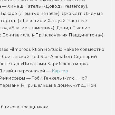
 — Химеш Патель («Довод», Yesterday). 
акаре («Тёмные начала»), Джо Сагг, Джемма 
тертон («Шекспир и Хэтэуэй: Частные 
то», «Благие знамения»), Дэвид Тьюлис 
ью Бонневилль («Приключения Паддингтона»).
s Filmproduktion и Studio Rakete совместно 
 британской Red Star Animation. Сценарий 
боте над «Пиратами Карибского моря», 
Дизайн персонажей — 
Картер 
 Режиссёры — Тоби Генкель («Упс… Ной 
стерманн («Пришельцы в доме», «Упс… Ной 
 ближе к праздникам.