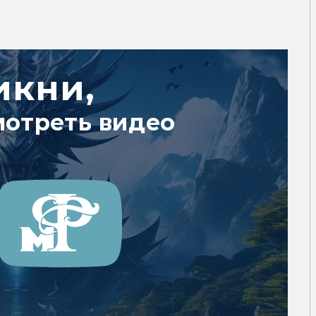
икни,
мотреть видео