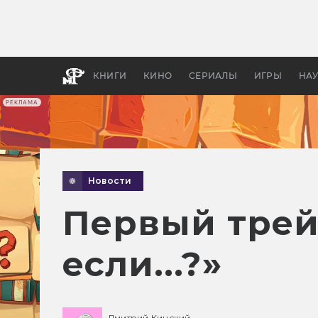
Какие
авгус
апока
детск
КНИГИ
КИНО
СЕРИАЛЫ
ИГРЫ
НА
РЕКЛАМА
Новости
Первый трейл
если...?»
Дмитрий Кинский