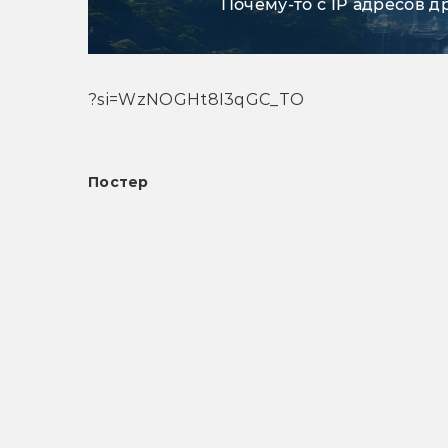
Почему-то с IP адресов д
?si=WzNOGHt8I3qGC_TO
Постер