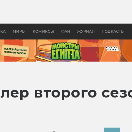
 фильмы смотреть в
Как создавались «Страшил
те 2026? В мире —
фильм, без которого не б
липсис, в России —
бы «Властелина колец»
ие комедии
УКА
МИРЫ
КОМИКСЫ
ФАН
ЖУРНАЛ
ПОДКАСТЫ
ер второго сезо