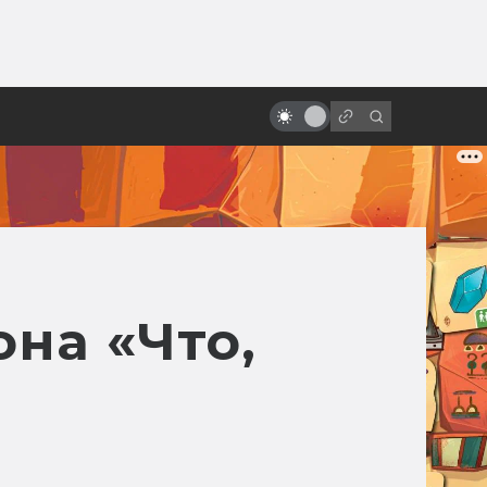
ы»:
ыло
Гигер и сотворение «Чужого»
на «Что,