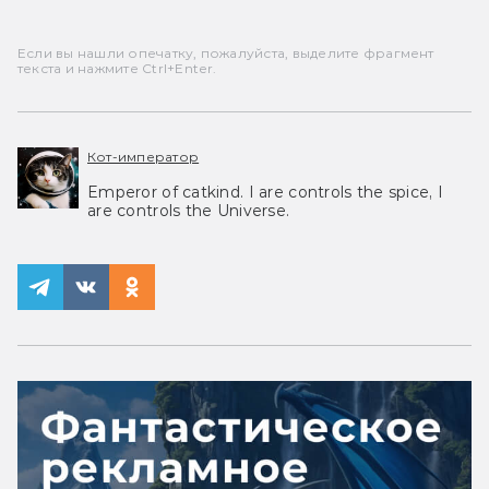
Если вы нашли опечатку, пожалуйста, выделите фрагмент
текста и нажмите Ctrl+Enter.
Кот-император
Emperor of catkind. I are controls the spice, I
are controls the Universe.