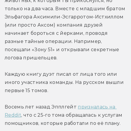
животных, к которым ты прикоснулся, но 
только на два часа. Вместе с младшим братом 
Эльфагора Аксимили-Эсгарротом-Истхиллом 
(или просто Аксом) компания друзей 
начинает бороться с йерками, проводя 
разные тайные операции. Например, 
посещали «Зону 51» и открывали секретные 
логова пришельцев.
Каждую книгу дуэт писал от лица того или 
иного участника команды. На русском вышли 
первые 15 томов.
Восемь лет назад Эпплгейт 
призналась на 
Reddit
, что с 25-го тома обращалась к услугам 
помощников, которые работали по её плану.