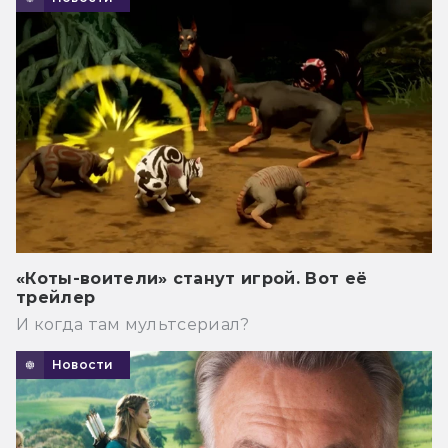
«Коты-воители» станут игрой. Вот её
трейлер
И когда там мультсериал?
Новости