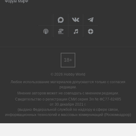
Форум МирФ
18+
© 2026 Hobby World
Любое использование материалов допускается только с согласия
редакции.
Мнение авторов может не совпадать с мнением редакции.
Свидетельство о регистрации СМИ серия Эл № ФС77-82485
от 30 декабря 2021 г.
(выдано Федеральной службой по надзору в сфере связи,
информационных технологий и массовых коммуникаций (Роскомнадзор)