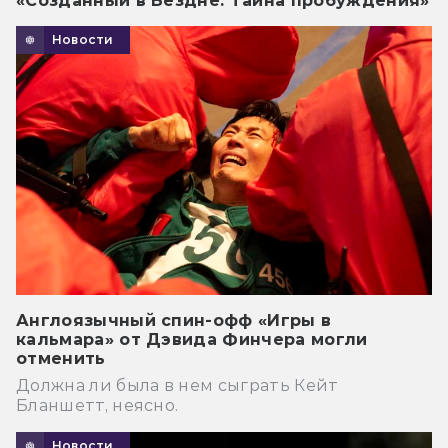
«Созданный в Бездне: Тайна пробуждения»
Новости
Англоязычный спин-офф «Игры в
кальмара» от Дэвида Финчера могли
отменить
Должна ли была в нем сыграть Кейт
Бланшетт, неясно.
Новости