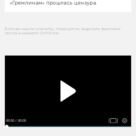
«Гремлинам» прошлась цензура.
Если вы нашли опечатку, пожалуйста, выделите фрагмент
текста и нажмите Ctrl+Enter.
00:00
00:00