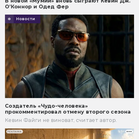
В новой «Мумии» вновь сыграют Кевин Дж.
О’Коннор и Одед Фер
Новости
Создатель «Чудо-человека»
прокомментировал отмену второго сезона
Кевин Файги не виноват, считает автор.
РЕКЛАМА