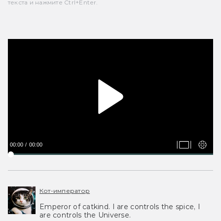
текста и нажмите Ctrl+Enter.
00:00
00:00
Кот-император
Emperor of catkind. I are controls the spice, I
are controls the Universe.