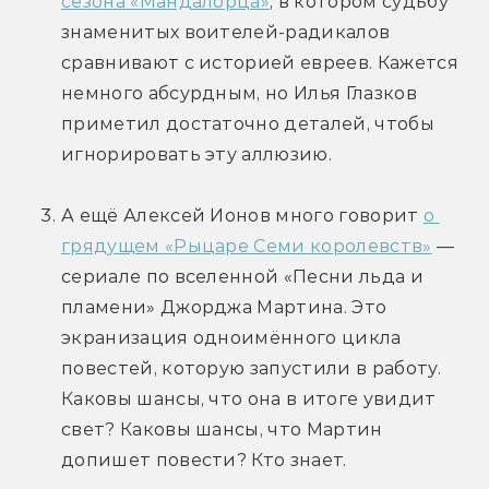
сезона «Мандалорца»
, в котором судьбу 
знаменитых воителей-радикалов 
сравнивают с историей евреев. Кажется 
немного абсурдным, но Илья Глазков 
приметил достаточно деталей, чтобы 
игнорировать эту аллюзию.
А ещё Алексей Ионов много говорит 
о 
грядущем «Рыцаре Семи королевств»
 — 
сериале по вселенной «Песни льда и 
пламени» Джорджа Мартина. Это 
экранизация одноимённого цикла 
повестей, которую запустили в работу. 
Каковы шансы, что она в итоге увидит 
свет? Каковы шансы, что Мартин 
допишет повести? Кто знает.