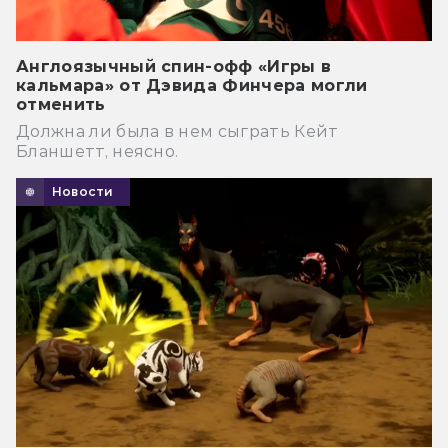
Англоязычный спин-офф «Игры в
кальмара» от Дэвида Финчера могли
отменить
Должна ли была в нем сыграть Кейт
Бланшетт, неясно.
Новости