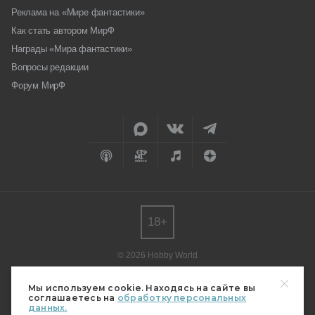
Реклама на «Мире фантастики»
Как стать автором МирФ
Награды «Мира фантастики»
Вопросы редакции
Форум МирФ
18+
© 2026 Hobby World
Любое использование материалов допускается только с согласия
редакции.
Мы используем cookie. Находясь на сайте вы
соглашаетесь на
обработку персональных
Мнение авторов может не совпадать с мнением редакции.
данных.
Свидетельство о регистрации СМИ серия Эл № ФС77-82485