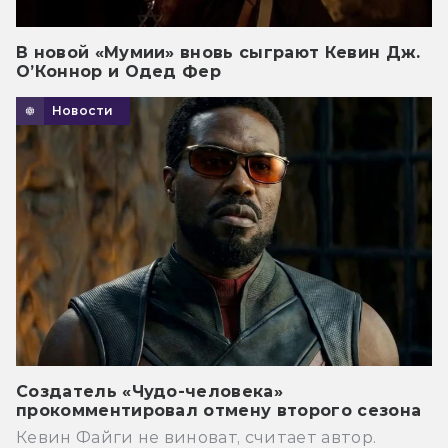
В новой «Мумии» вновь сыграют Кевин Дж.
О’Коннор и Одед Фер
Новости
Создатель «Чудо-человека»
прокомментировал отмену второго сезона
Кевин Файги не виноват, считает автор.