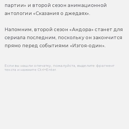
партии» и второй сезон анимационной 
антологии «Сказания о джедаях».
Напомним, второй сезон «Андора» станет для 
сериала последним, поскольку он закончится 
прямо перед событиями «Изгоя-один».
Если вы нашли опечатку, пожалуйста, выделите фрагмент
текста и нажмите Ctrl+Enter.