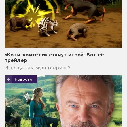
«Коты-воители» станут игрой. Вот её
трейлер
И когда там мультсериал?
Новости