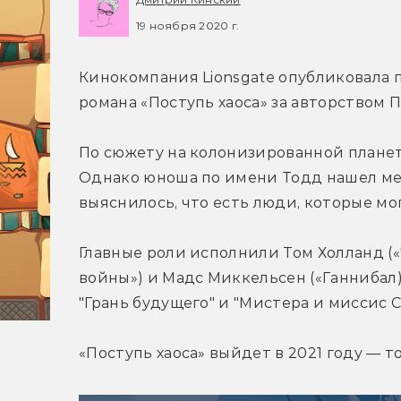
19 ноября 2020 г.
Кинокомпания Lionsgate опубликовала
романа «Поступь хаоса» за авторством П
По сюжету на колонизированной планет
Однако юноша по имени Тодд нашел мес
выяснилось, что есть люди, которые мог
Главные роли исполнили Том Холланд («
войны») и Мадс Миккельсен («Ганнибал)
"Грань будущего" и "Мистера и миссис С
«Поступь хаоса» выйдет в 2021 году — т