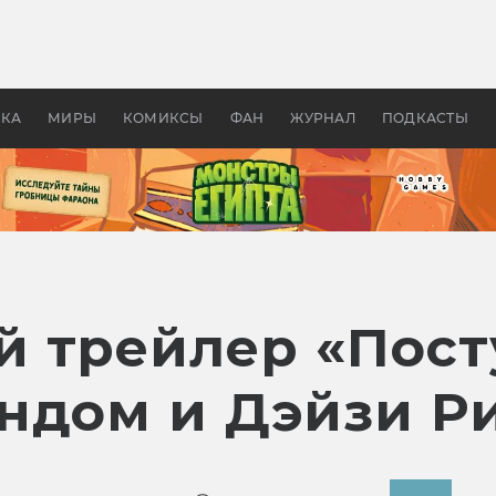
 фильмы смотреть в
Как создавались «Страшил
те 2026? В мире —
фильм, без которого не б
липсис, в России —
бы «Властелина колец»
ие комедии
УКА
МИРЫ
КОМИКСЫ
ФАН
ЖУРНАЛ
ПОДКАСТЫ
 трейлер «Посту
ндом и Дэйзи Р