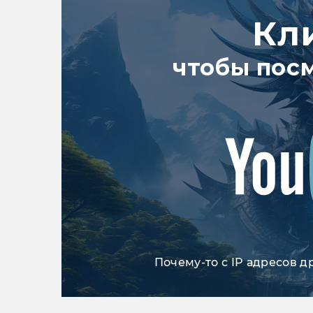
Кл
чтобы пос
Почему-то с IP адресов д