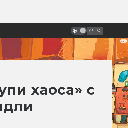
ы»:
Лучшие советские мультфильмы
ыло
по рассказам зарубежных
фантастов
пи хаоса» с
идли