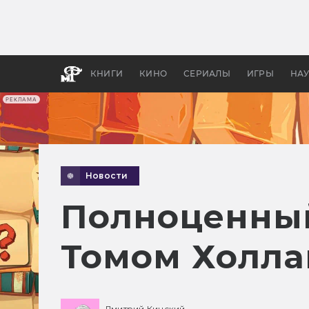
Какие
авгус
апока
детск
КНИГИ
КИНО
СЕРИАЛЫ
ИГРЫ
НА
РЕКЛАМА
Новости
Полноценный
Томом Холла
Дмитрий Кинский