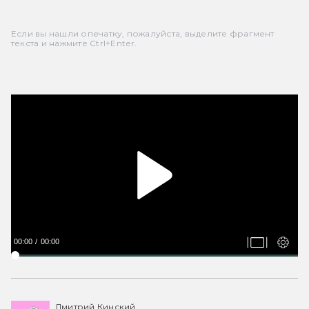
Если вы нашли опечатку, пожалуйста, выделите фрагмент
текста и нажмите Ctrl+Enter.
00:00
00:00
Дмитрий Кинский