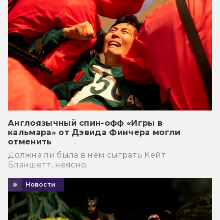
Англоязычный спин-офф «Игры в
кальмара» от Дэвида Финчера могли
отменить
Должна ли была в нем сыграть Кейт
Бланшетт, неясно.
Новости