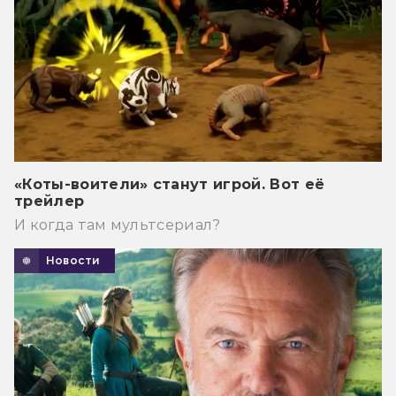
«Коты-воители» станут игрой. Вот её
трейлер
И когда там мультсериал?
Новости