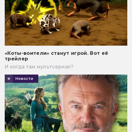
«Коты-воители» станут игрой. Вот её
трейлер
И когда там мультсериал?
Новости