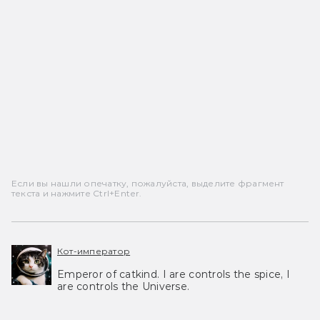
Если вы нашли опечатку, пожалуйста, выделите фрагмент
текста и нажмите Ctrl+Enter.
Кот-император
Emperor of catkind. I are controls the spice, I
are controls the Universe.