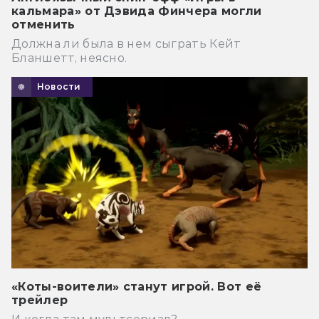
кальмара» от Дэвида Финчера могли
отменить
Должна ли была в нем сыграть Кейт
Бланшетт, неясно.
Новости
«Коты-воители» станут игрой. Вот её
трейлер