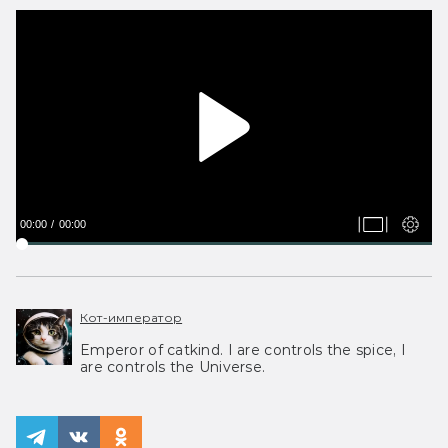
00:00
00:00
Кот-император
Emperor of catkind. I are controls the spice, I
are controls the Universe.