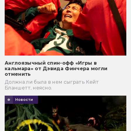
Англоязычный спин-офф «Игры в
кальмара» от Дэвида Финчера могли
отменить
Должна ли была в нем сыграть Кейт
Бланшетт, неясно.
Новости