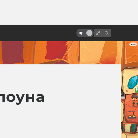
от
«Интерстеллар» с точки зрения
науки
лоуна