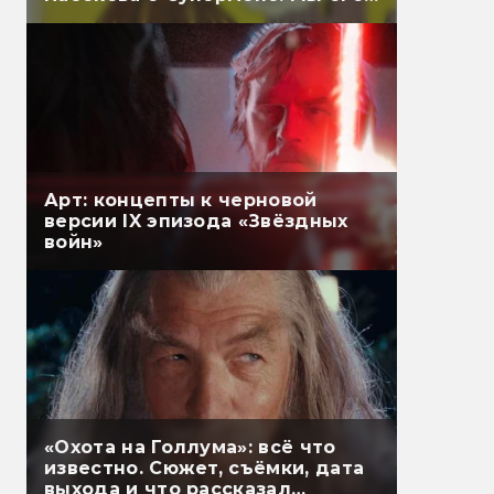
перевели
Арт: концепты к черновой
версии IX эпизода «Звёздных
войн»
«Охота на Голлума»: всё что
известно. Сюжет, съёмки, дата
выхода и что рассказал