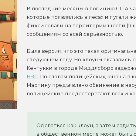
В последние месяцы в полицию США час
которые появлялись в лесах и пугали ж
фиксировали на территории шести (!) ш
сообщениям со всей серьёзностью.
Была версия, что это такая оригинальн
следующем году. Но клоуны оказались р
BBC
. По словам полицейских, юноша в к
Мартину предъявлено обвинение в нар
полицейские предостерегают всех и ка
Одеваться как клоун, а затем садить
в общественном месте может быть о