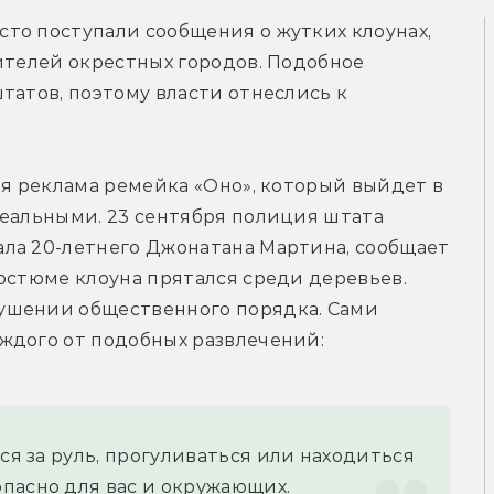
то поступали сообщения о жутких клоунах, 
ителей окрестных городов. Подобное 
татов, поэтому власти отнеслись к 
ая реклама ремейка «Оно», который выйдет в 
еальными. 23 сентября полиция штата 
Кентукки в городе Миддлсборо задержала 20-летнего Джонатана Мартина, сообщает 
остюме клоуна прятался среди деревьев. 
ушении общественного порядка. Сами 
ждого от подобных развлечений:
ся за руль, прогуливаться или находиться 
пасно для вас и окружающих.