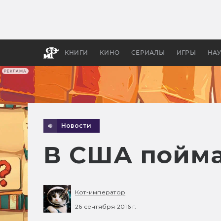
Как с
фильм
бы «В
КНИГИ
КИНО
СЕРИАЛЫ
ИГРЫ
НА
РЕКЛАМА
Новости
В США пойма
Кот-император
26 сентября 2016 г.