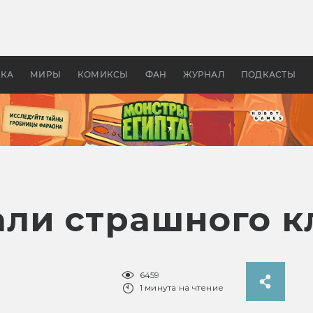
оздавались «Страшилы»:
«Одиссея» Нолана: что эт
, без которого не было
фильм сделал с Гомером и
ластелина колец»
Древней Грецией
УКА
МИРЫ
КОМИКСЫ
ФАН
ЖУРНАЛ
ПОДКАСТЫ
ли страшного к
6459
1 минута на чтение