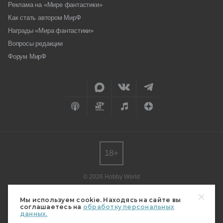
Реклама на «Мире фантастики»
Как стать автором МирФ
Награды «Мира фантастики»
Вопросы редакции
Форум МирФ
18+
© 2026 Hobby World
Любое использование материалов допускается только с согласия
редакции.
Мы используем cookie. Находясь на сайте вы
соглашаетесь на
обработку персональных
Мнение авторов может не совпадать с мнением редакции.
данных.
Свидетельство о регистрации СМИ серия Эл № ФС77-82485