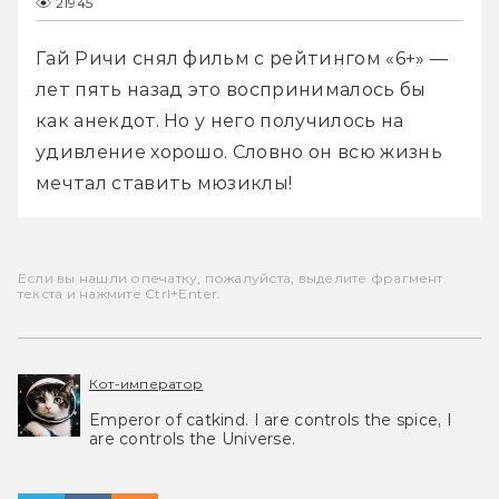
21945
Гай Ричи снял фильм с рейтингом «6+» — 
лет пять назад это воспринималось бы 
как анекдот. Но у него получилось на 
удивление хорошо. Словно он всю жизнь 
мечтал ставить мюзиклы!
Если вы нашли опечатку, пожалуйста, выделите фрагмент
текста и нажмите Ctrl+Enter.
Кот-император
Emperor of catkind. I are controls the spice, I
are controls the Universe.