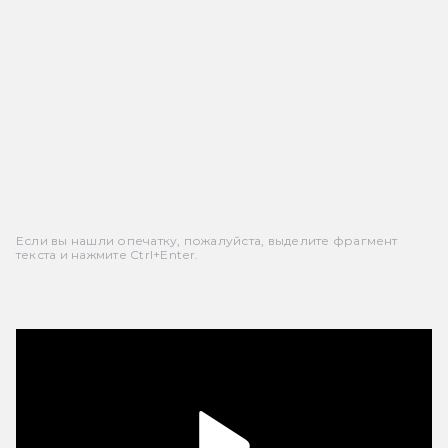
Если вы нашли опечатку, пожалуйста, выделите фрагмент
текста и нажмите Ctrl+Enter.