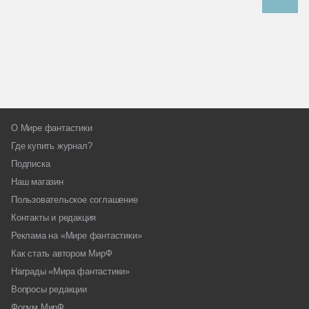
О Мире фантастики
Где купить журнал?
Подписка
Наш магазин
Пользовательское соглашение
Контакты и редакция
Реклама на «Мире фантастики»
Как стать автором МирФ
Награды «Мира фантастики»
Вопросы редакции
Форум МирФ