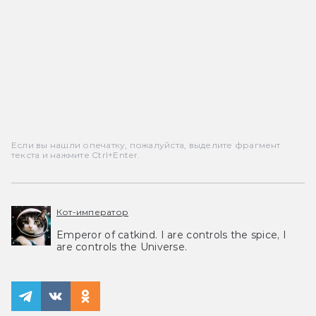
Если вы нашли опечатку, пожалуйста, выделите фрагмент
текста и нажмите Ctrl+Enter.
Кот-император
Emperor of catkind. I are controls the spice, I
are controls the Universe.