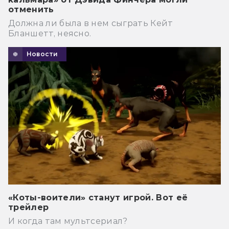
отменить
Должна ли была в нем сыграть Кейт
Бланшетт, неясно.
Новости
«Коты-воители» станут игрой. Вот её
трейлер
И когда там мультсериал?