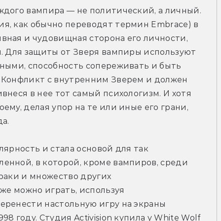
дого вампира — не политический, а личный. 
я, как обычно переводят термин Embrace) в 
вная и чудовищная сторона его личности, 
. Для защиты от Зверя вампиры используют 
ными, способность сопереживать и быть 
 Конфликт с внутренним Зверем и должен 
неся в нее тот самый психологизм. И хотя 
му, делая упор на те или иные его грани, 
а.
ярность и стала основой для так 
енной, в которой, кроме вампиров, среди 
раки и множество других 
же можно играть, используя 
еренести настольную игру на экраны 
 году. Студия Activision купила у White Wolf 