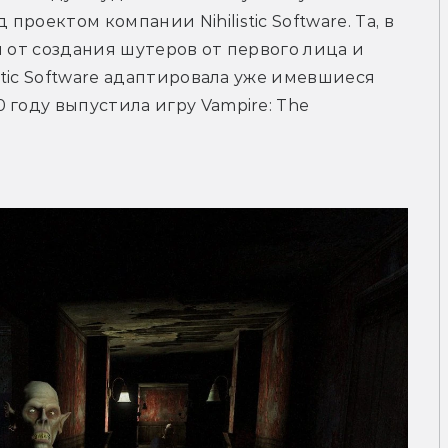
оектом компании Nihilistic Software. Та, в 
 от создания шутеров от первого лица и 
stic Software адаптировала уже имевшиеся 
году выпустила игру Vampire: The 