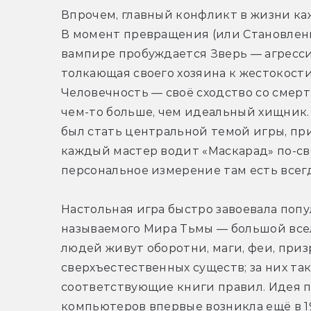
Впрочем, главный конфликт в жизни каж
В момент превращения (или Становлени
вампире пробуждается Зверь — агресси
толкающая своего хозяина к жестокости
Человечность — своё сходство со смерт
чем-то больше, чем идеальный хищник.
был стать центральной темой игры, прив
каждый мастер водит «Маскарад» по-свое
персональное измерение там есть всегд
Настольная игра быстро завоевала попул
называемого Мира Тьмы — большой всел
людей живут оборотни, маги, феи, приз
сверхъестественных существ; за них так
соответствующие книги правил. Идея п
компьютеров впервые возникла ещё в 1998