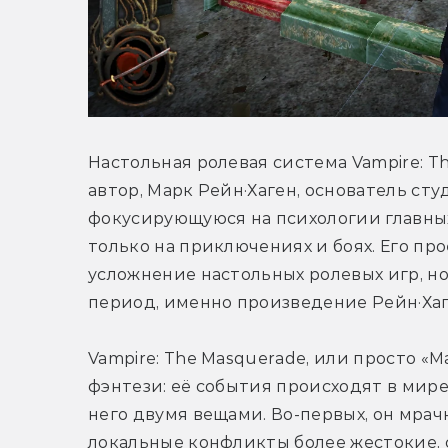
Настольная ролевая система Vampire: The
автор, Марк Рейн·Хаген, основатель студ
фокусирующуюся на психологии главных 
только на приключениях и боях. Его про
усложнение настольных ролевых игр, но
период, именно произведение Рейн·Хаг
Vampire: The Masquerade, или просто «М
фэнтези: её события происходят в мире
него двумя вещами. Во-первых, он мрач
локальные конфликты более жестокие, 