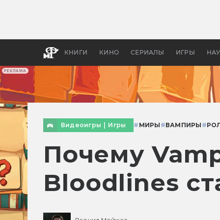
Как с
фильм
бы «В
КНИГИ
КИНО
СЕРИАЛЫ
ИГРЫ
НА
РЕКЛАМА
Видеоигры
|
Игры
#
МИРЫ
#
ВАМПИРЫ
#
РО
Почему Vamp
Bloodlines с
Леонид Мойжес