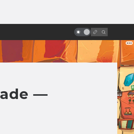
от
За что мы любим Роберта Дауни-
младшего
rade —