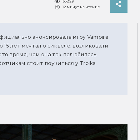
63829
12 минут на чтение
 официально анонсировала игру Vampire:
то 15 лет мечтал о сиквеле, возликовали.
 это время, чем она так полюбилась
отчикам стоит поучиться у Troika