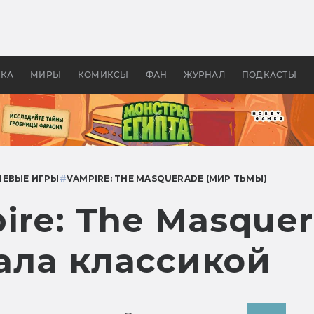
оздавались «Страшилы»:
«Одиссея» Нолана: что эт
, без которого не было
фильм сделал с Гомером и
ластелина колец»
Древней Грецией
УКА
МИРЫ
КОМИКСЫ
ФАН
ЖУРНАЛ
ПОДКАСТЫ
ЛЕВЫЕ ИГРЫ
#
VAMPIRE: THE MASQUERADE (МИР ТЬМЫ)
ire: The Masque
тала классикой