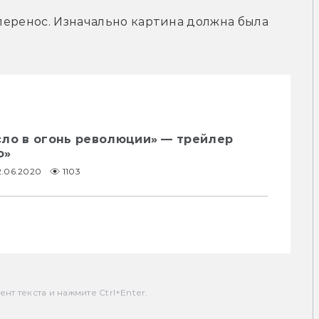
 перенос. Изначально картина должна была 
сло в огонь революции» — трейлер
о»
2.06.2020
1103
т текста и нажмите Ctrl+Enter.