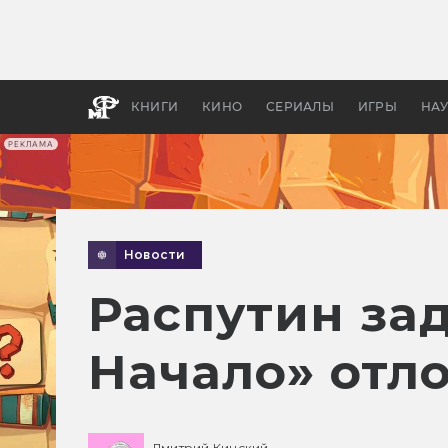
Как с
фильм
бы «В
КНИГИ
КИНО
СЕРИАЛЫ
ИГРЫ
НА
РЕКЛАМА
Новости
Распутин зад
Начало» отло
Дмитрий Кинский