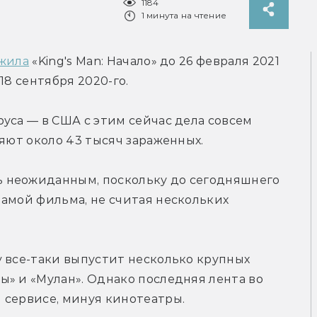
1184
1 минута на чтение
жила
 «King's Man: Начало» до 26 февраля 2021 
18 сентября 2020-го.
уса — в США с этим сейчас дела совсем 
ляют около 43 тысяч зараженных.
 неожиданным, поскольку до сегодняшнего 
амой фильма, не считая нескольких 
 все-таки выпустит несколько крупных 
» и «Мулан». Однако последняя лента во 
 сервисе, минуя кинотеатры.