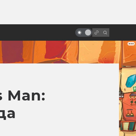
от
Лучшие фильмы про
супергероев
s Man:
да