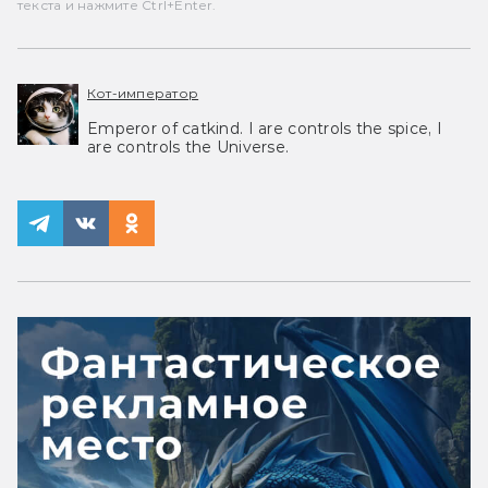
текста и нажмите Ctrl+Enter.
Кот-император
Emperor of catkind. I are controls the spice, I
are controls the Universe.