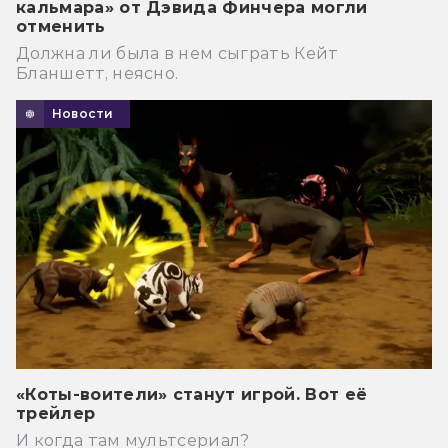
кальмара» от Дэвида Финчера могли
отменить
Должна ли была в нем сыграть Кейт
Бланшетт, неясно.
Новости
«Коты-воители» станут игрой. Вот её
трейлер
И когда там мультсериал?