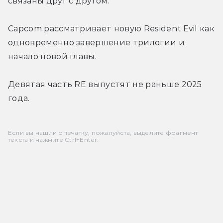
связаны друг с другом.
Capcom рассматривает новую Resident Evil как 
одновременно завершение трилогии и 
начало новой главы.
Девятая часть RE выпустят не раньше 2025 
года.
Если вы нашли опечатку, пожалуйста, выделите фрагмент
текста и нажмите Ctrl+Enter.