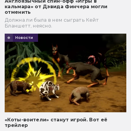
Англоязычный спин-офф «Игры в
кальмара» от Дэвида Финчера могли
отменить
Должна ли была в нем сыграть Кейт
Бланшетт, неясно.
Новости
«Коты-воители» станут игрой. Вот её
трейлер