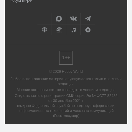
Форум МирФ
18+
© 2026 Hobby World
Любое использование материалов допускается только с согласия
редакции.
Мнение авторов может не совпадать с мнением редакции.
Свидетельство о регистрации СМИ серия Эл № ФС77-82485
от 30 декабря 2021 г.
(выдано Федеральной службой по надзору в сфере связи,
информационных технологий и массовых коммуникаций
(Роскомнадзор)