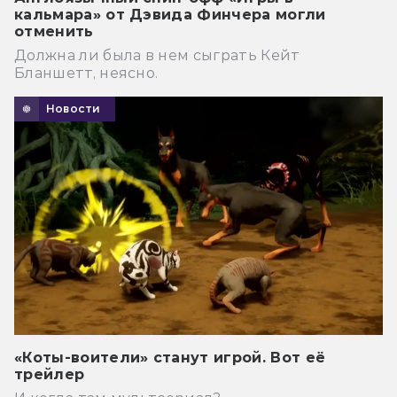
кальмара» от Дэвида Финчера могли
отменить
Должна ли была в нем сыграть Кейт
Бланшетт, неясно.
Новости
«Коты-воители» станут игрой. Вот её
трейлер