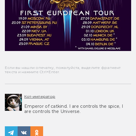
Если вы нашли опечатку, пожалуйста, выделите фрагмент
текста и нажмите Ctrl+Enter.
Кот-император
Emperor of catkind. I are controls the spice, I
are controls the Universe.