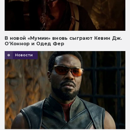
В новой «Мумии» вновь сыграют Кевин Дж.
О’Коннор и Одед Фер
Новости