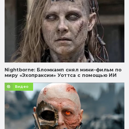
Nightborne: Бломкамп снял мини-фильм по
миру «Эхопраксии» Уоттса с помощью ИИ
Видео