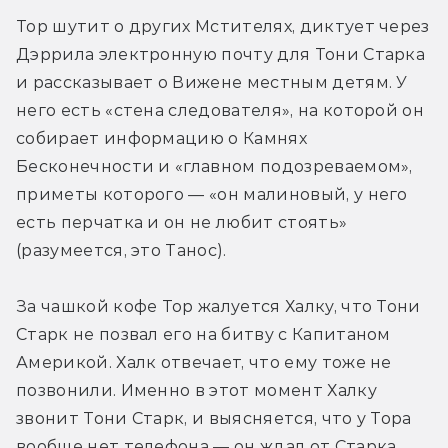
Тор шутит о других Мстителях, диктует через 
Дэррила электронную почту для Тони Старка 
и рассказывает о Вижене местным детям. У 
него есть «стена следователя», на которой он 
собирает информацию о Камнях 
Бесконечности и «главном подозреваемом», 
приметы которого — «он малиновый, у него 
есть перчатка и он не любит стоять» 
(разумеется, это Танос).
За чашкой кофе Тор жалуется Халку, что Тони 
Старк не позвал его на битву с Капитаном 
Америкой. Халк отвечает, что ему тоже не 
позвонили. Именно в этот момент Халку 
звонит Тони Старк, и выясняется, что у Тора 
вообще нет телефона — он ждал от Старка 