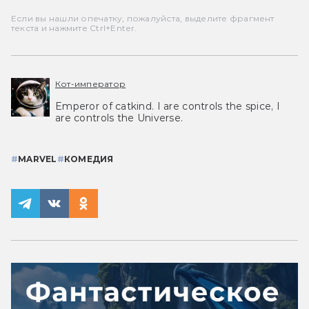
Если вы нашли опечатку, пожалуйста, выделите фрагмент
текста и нажмите Ctrl+Enter.
Кот-император
Emperor of catkind. I are controls the spice, I
are controls the Universe.
#
MARVEL
#
КОМЕДИЯ