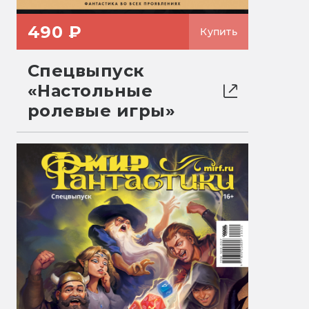
490 ₽
Купить
Спецвыпуск
«Настольные
ролевые игры»