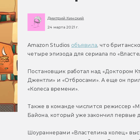
Дмитрий Кинский
24 марта 2021 г.
Amazon Studios 
объявила
, что британск
четыре эпизода для сериала по «Власте
Постановщик работал над «Доктором Кт
Джентли» и «Отбросами». А еще он при
«Колеса времени».
Также в команде числится режиссер «М
Байона, который уже закончил первые д
Шоураннерами «Властелина колец» выст