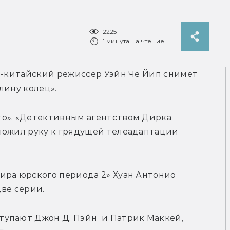
2225
1 минута на чтение
о-китайский режиссер Уэйн Че Йип снимет 
лину колец».
о», «Детективным агентством Дирка 
ложил руку к грядущей телеадаптации 
ира юрского периода 2» Хуан Антонио 
ве серии.
упают Джон Д. Пэйн  и Патрик Маккей, 