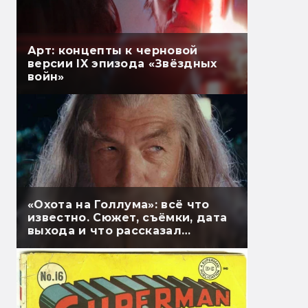
Арт: концепты к черновой
версии IX эпизода «Звёздных
войн»
«Охота на Голлума»: всё что
известно. Сюжет, съёмки, дата
выхода и что рассказал
Гэндальф