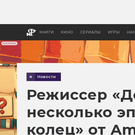
Какие
авгус
апока
детск
КНИГИ
КИНО
СЕРИАЛЫ
ИГРЫ
НА
РЕКЛАМА
Новости
Режиссер «Д
несколько э
колец» от A