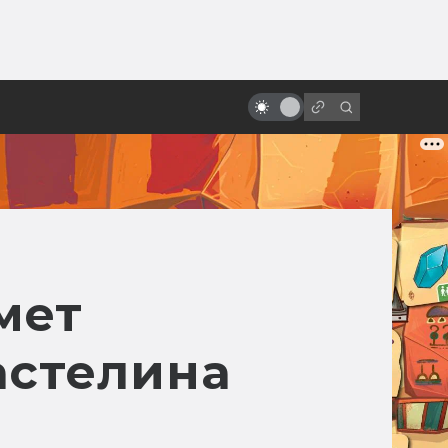
ы»:
ыло
Киану Ривз: нестареющий,
избранный, потрясающий
мет
астелина