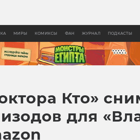
 фильмы смотреть в
Как создавались «Страшил
те 2026? В мире —
фильм, без которого не б
липсис, в России —
бы «Властелина колец»
ие комедии
УКА
МИРЫ
КОМИКСЫ
ФАН
ЖУРНАЛ
ПОДКАСТЫ
октора Кто» сни
пизодов для «Вл
mazon