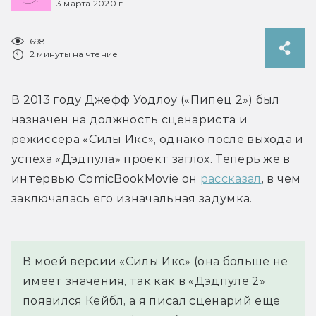
3 марта 2020 г.
698
2 минуты на чтение
В 2013 году Джефф Уодлоу («Пипец 2») был 
назначен на должность сценариста и 
режиссера «Силы Икс», однако после выхода и 
успеха «Дэдпула» проект заглох. Теперь же в 
интервью ComicBookMovie он 
рассказал
, в чем 
заключалась его изначальная задумка.
В моей версии «Силы Икс» (она больше не 
имеет значения, так как в «Дэдпуле 2» 
появился Кейбл, а я писал сценарий еще 