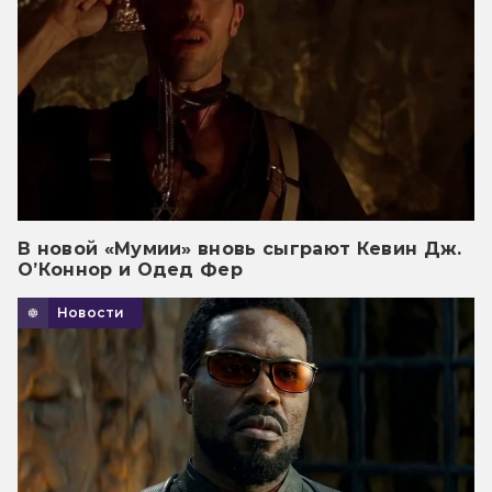
В новой «Мумии» вновь сыграют Кевин Дж.
О’Коннор и Одед Фер
Новости