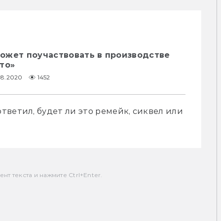
ожет поучаствовать в производстве
то»
08.2020
1452
ветил, будет ли это ремейк, сиквел или 
т текста и нажмите Ctrl+Enter.