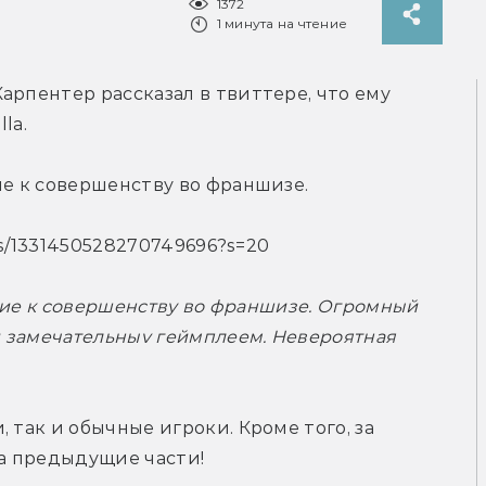
1372
1 минута на чтение
арпентер рассказал в твиттере, что ему 
la.
ие к совершенству во франшизе.
tus/1331450528270749696?s=20
ение к совершенству во франшизе. Огромный 
 замечательныv геймплеем. Невероятная 
 так и обычные игроки. Кроме того, за 
а предыдущие части!