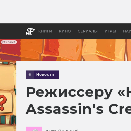
Как с
фильм
бы «В
КНИГИ
КИНО
СЕРИАЛЫ
ИГРЫ
НА
РЕКЛАМА
Новости
Режиссеру «
Assassin's Cr
Дмитрий Кинский