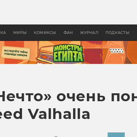
оздавались «Страшилы»:
«Одиссея» Нолана: что эт
, без которого не было
фильм сделал с Гомером и
ластелина колец»
Древней Грецией
УКА
МИРЫ
КОМИКСЫ
ФАН
ЖУРНАЛ
ПОДКАСТЫ
Нечто» очень по
eed Valhalla