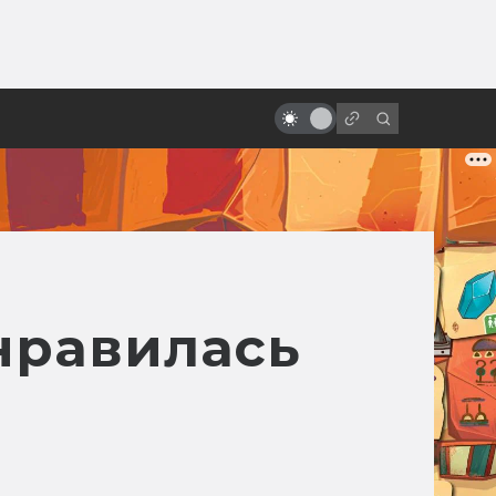
от
Какими могли быть «Хранители»
от Терри Гиллиама
нравилась