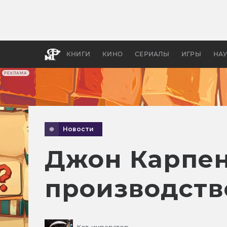
Какие
авгус
апока
детск
КНИГИ
КИНО
СЕРИАЛЫ
ИГРЫ
НА
РЕКЛАМА
Новости
Джон Карпен
производств
Кот-император