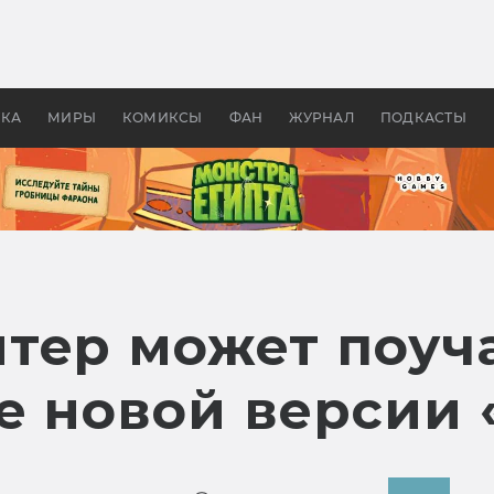
 фильмы смотреть в
Как создавались «Страшил
те 2026? В мире —
фильм, без которого не б
липсис, в России —
бы «Властелина колец»
ие комедии
УКА
МИРЫ
КОМИКСЫ
ФАН
ЖУРНАЛ
ПОДКАСТЫ
тер может поуча
е новой версии 