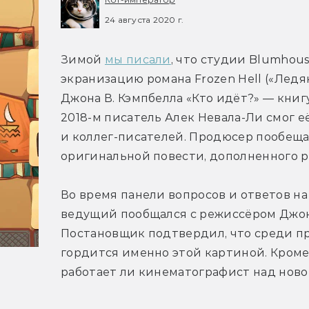
24 августа 2020 г.
Зимой 
мы писали
, что студии Blumhous
экранизацию романа Frozen Hell («Ледя
Джона В. Кэмпбелла «Кто идёт?» — книгу
2018-м писатель Алек Невала-Ли смог её
и коллег-писателей. Продюсер пообещал
оригинальной повести, дополненного р
Во время панели вопросов и ответов на фе
ведущий пообщался с режиссёром Джоно
Постановщик подтвердил, что среди пр
гордится именно этой картиной. Кроме т
работает ли кинематографист над ново