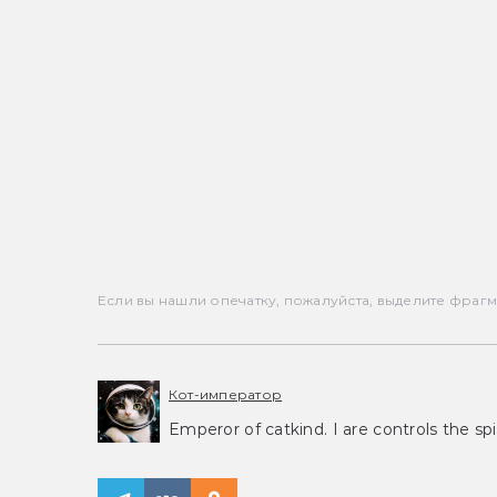
Если вы нашли опечатку, пожалуйста, выделите фрагмен
Кот-император
Emperor of catkind. I are controls the spi