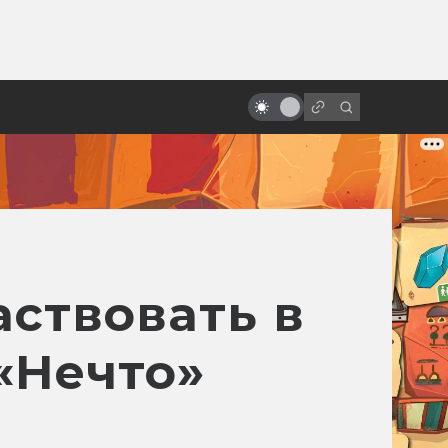
ы»:
«Кто подставил кролика
ыло
Роджера»: 8 фактов, которых вы
не знали
ствовать в
«Нечто»