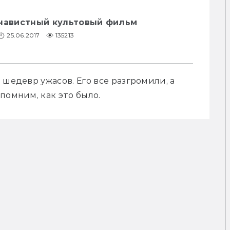
енавистный культовый фильм
25.06.2017
135213
шедевр ужасов. Его все разгромили, а 
помним, как это было.