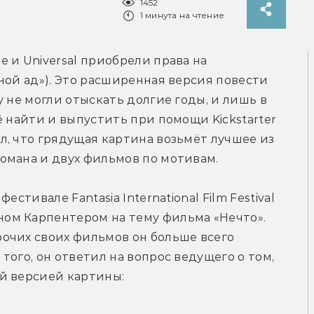
1452
1 минута на чтение
e и Universal приобрели права на 
ной ад»). Это расширенная версия повести 
 не могли отыскать долгие годы, и лишь в 
 найти и выпустить при помощи Kickstarter 
, что грядущая картина возьмёт лучшее из 
омана и двух фильмов по мотивам.
стивале Fantasia International Film Festival 
м Карпентером на тему фильма «Нечто». 
очих своих фильмов он больше всего 
ого, он ответил на вопрос ведущего о том, 
й версией картины: