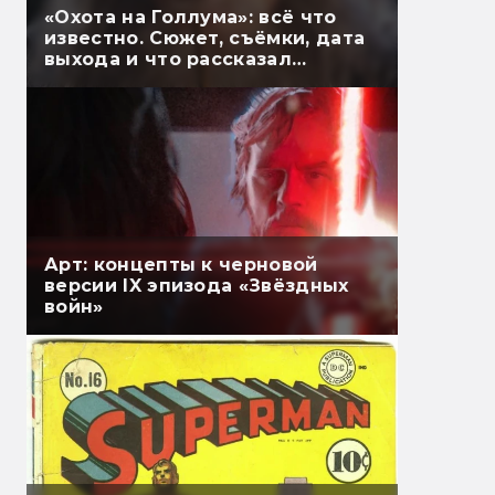
«Охота на Голлума»: всё что
известно. Сюжет, съёмки, дата
выхода и что рассказал
Гэндальф
Арт: концепты к черновой
версии IX эпизода «Звёздных
войн»