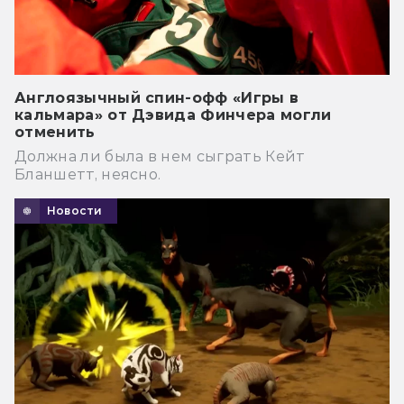
Англоязычный спин-офф «Игры в
кальмара» от Дэвида Финчера могли
отменить
Должна ли была в нем сыграть Кейт
Бланшетт, неясно.
Новости