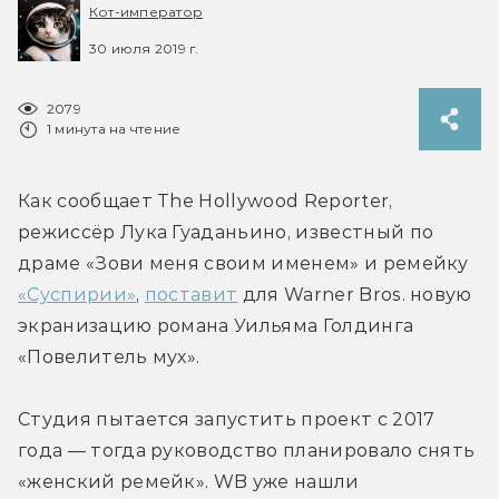
Кот-император
30 июля 2019 г.
2079
1 минута на чтение
Как сообщает The Hollywood Reporter, 
режиссёр Лука Гуаданьино, известный по 
драме «Зови меня своим именем» и ремейку 
«Суспирии»
, 
поставит
 для Warner Bros. новую 
экранизацию романа Уильяма Голдинга 
«Повелитель мух».
Студия пытается запустить проект с 2017 
года — тогда руководство планировало снять 
«женский ремейк». WB уже нашли 