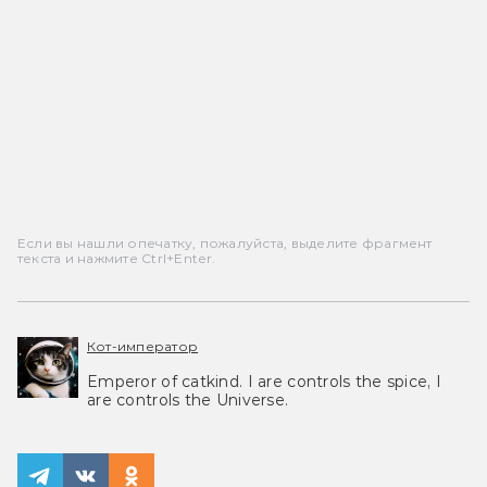
Если вы нашли опечатку, пожалуйста, выделите фрагмент
текста и нажмите Ctrl+Enter.
Кот-император
Emperor of catkind. I are controls the spice, I
are controls the Universe.