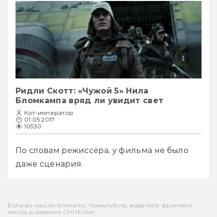
Ридли Скотт: «Чужой 5» Нила
Бломкампа вряд ли увидит свет
Кот-император
01.05.2017
10530
По словам режиссёра, у фильма не было 
даже сценария.
Если вы нашли опечатку, пожалуйста, выделите фрагмент
текста и нажмите Ctrl+Enter.