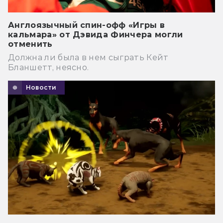
Англоязычный спин-офф «Игры в
кальмара» от Дэвида Финчера могли
отменить
Должна ли была в нем сыграть Кейт
Бланшетт, неясно.
Новости