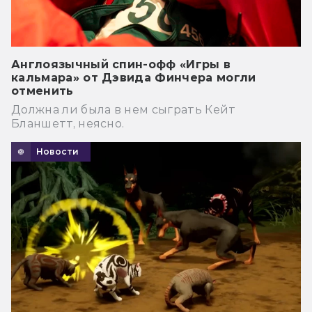
Англоязычный спин-офф «Игры в
кальмара» от Дэвида Финчера могли
отменить
Должна ли была в нем сыграть Кейт
Бланшетт, неясно.
Новости