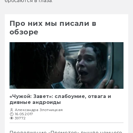
бросаются в глаза.
Про них мы писали в
обзоре
«Чужой: Завет»: слабоумие, отвага и
дивные андроиды
Александра Злотницкая
16.05.2017
39772
Продолжение «Прометея» вышло немного 