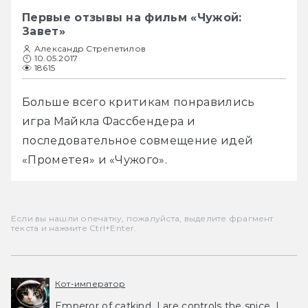
Первые отзывы на фильм «Чужой:
Завет»
Александр Стрепетилов
10.05.2017
18615
Больше всего критикам понравились 
игра Майкла Фассбендера и 
последовательное совмещение идей 
«Прометея» и «Чужого».
Если вы нашли опечатку, пожалуйста, выделите фрагмент
текста и нажмите Ctrl+Enter.
Кот-император
Emperor of catkind. I are controls the spice, I