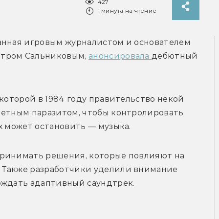
427
1 минута на чтение
анная игровым журналистом и основателем 
тром Сальниковым, 
анонсировала 
дебютный 
которой в 1984 году правительство некой 
нетным паразитом, чтобы контролировать 
х может остановить — музыка.
ринимать решения, которые повлияют на 
 Также разработчики уделили внимание 
ождать адаптивный саундтрек. 