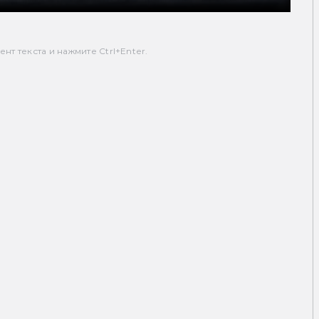
т текста и нажмите Ctrl+Enter.