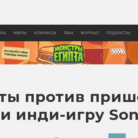
 фильмы смотреть в
Как создавались «Страшил
те 2026? В мире —
фильм, без которого не б
липсис, в России —
бы «Властелина колец»
ие комедии
УКА
МИРЫ
КОМИКСЫ
ФАН
ЖУРНАЛ
ПОДКАСТЫ
ты против приш
 инди-игру Soni