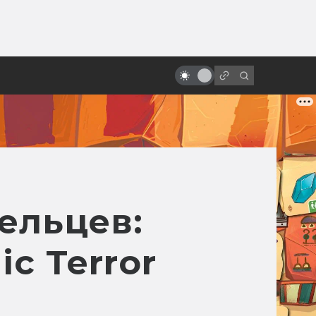
ы»:
Все фильмы про Алису
ыло
Селезнёву — от худшего к
лучшему
ельцев:
c Terror