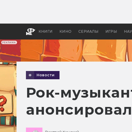
Какие
авгус
апока
детск
КНИГИ
КИНО
СЕРИАЛЫ
ИГРЫ
НА
РЕКЛАМА
Новости
Рок-музыкан
анонсировали
Дмитрий Кинский