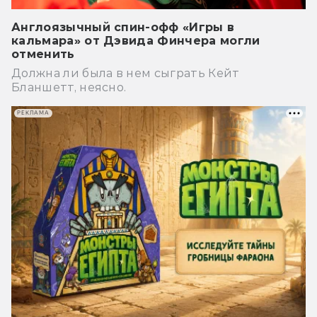
Англоязычный спин-офф «Игры в
кальмара» от Дэвида Финчера могли
отменить
Должна ли была в нем сыграть Кейт
Бланшетт, неясно.
РЕКЛАМА